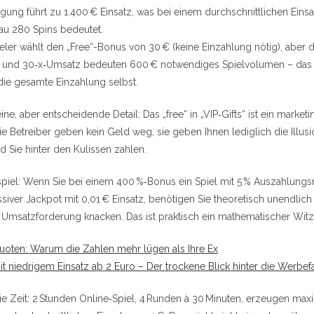
ung führt zu 1.400 € Einsatz, was bei einem durchschnittlichen Einsa
au 280 Spins bedeutet.
pieler wählt den „Free“-Bonus von 30 € (keine Einzahlung nötig), aber d
t und 30‑x‑Umsatz bedeuten 600 € notwendiges Spielvolumen – das 
die gesamte Einzahlung selbst.
ine, aber entscheidende Detail: Das „free“ in „VIP‑Gifts“ ist ein marketin
e Betreiber geben kein Geld weg, sie geben Ihnen lediglich die Illus
d Sie hinter den Kulissen zahlen.
spiel: Wenn Sie bei einem 400 %‑Bonus ein Spiel mit 5 % Auszahlungs
siver Jackpot mit 0,01 € Einsatz, benötigen Sie theoretisch unendlich 
e Umsatzforderung knacken. Das ist praktisch ein mathematischer Witz
uoten: Warum die Zahlen mehr lügen als Ihre Ex
t niedrigem Einsatz ab 2 Euro – Der trockene Blick hinter die Werbe
ie Zeit: 2 Stunden Online‑Spiel, 4 Runden à 30 Minuten, erzeugen max