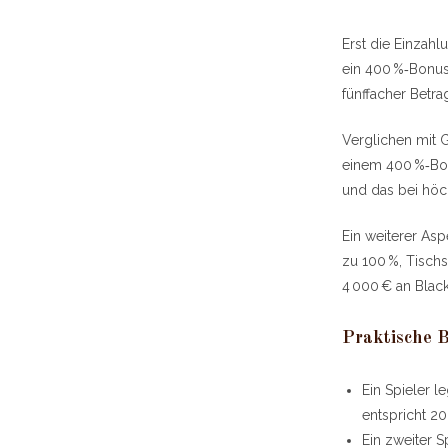
Erst die Einzahl
ein 400 %‑Bonus 
fünffacher Betra
Verglichen mit G
einem 400 %‑Bon
und das bei höch
Ein weiterer Asp
zu 100 %, Tischs
4 000 € an Blac
Praktische B
Ein Spieler l
entspricht 20 
Ein zweiter 