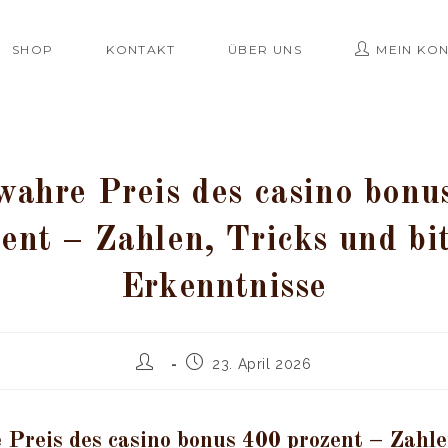
SHOP
KONTAKT
ÜBER UNS
MEIN KO
wahre Preis des casino bonu
ent – Zahlen, Tricks und bi
Erkenntnisse
Beitrags-
Beitrag
23. April 2026
Autor:
veröffentlicht:
Preis des casino bonus 400 prozent – Zahle